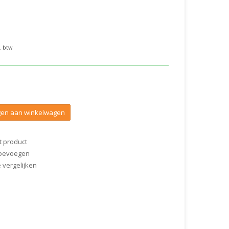
. btw
en aan winkelwagen
t product
 toevoegen
vergelijken