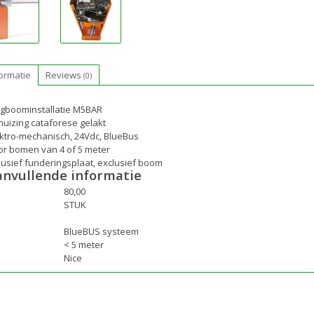
ormatie
Reviews
(0)
agboominstallatie M5BAR
uizing cataforese gelakt
ektro-mechanisch, 24Vdc, BlueBus
or bomen van 4 of 5 meter
lusief funderingsplaat, exclusief boom
anvullende informatie
80,00
wicht Kg
STUK
nheid
BlueBUS systeem
sturingssysteem
< 5 meter
agboom lengte
Nice
rk