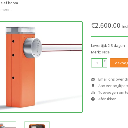
usief boom
 meer...
€2.600,00
Incl
Levertijd: 2-3 dagen
Merk:
Nice
+
Toevoeg
-
Email ons over di
Aan verlanglijst
Toevoegen om te 
Afdrukken