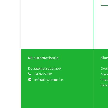
RB automatisatie
Klan
De automatisatieshop!
Over
0474/553901
Alge
info@rbsystems.be
Priva
Beta