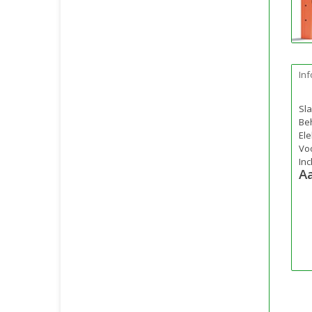
Inf
Sl
Beh
El
Vo
Inc
A
Ge
Ee
Be
Sl
Me