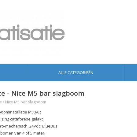
ALLE CATEGORIEËN
ce - Nice M5 bar slagboom
e
/
Nice M5 bar slagboom
boominstallatie M5BAR
izing cataforese gelakt
tro-mechanisch, 24Vdc, BlueBus
 bomen van 4 of 5 meter,