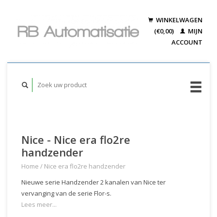
WINKELWAGEN
(€0,00)
MIJN
ACCOUNT
Nice - Nice era flo2re
handzender
Home
/
Nice era flo2re handzender
Nieuwe serie Handzender 2 kanalen van Nice ter
vervanging van de serie Flor-s.
Lees meer...