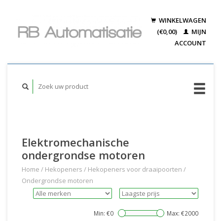
WINKELWAGEN
(€0,00)
MIJN
ACCOUNT
Elektromechanische
ondergrondse motoren
Home
/
Hekopeners
/
Hekopeners voor draaipoorten
/
Ondergrondse motoren
Min: €
0
Max: €
2000