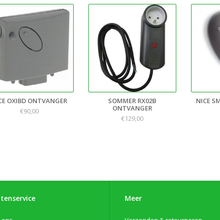
CE OXIBD ONTVANGER
SOMMER RX02B
NICE S
ONTVANGER
€90,00
€129,00
tenservice
Meer